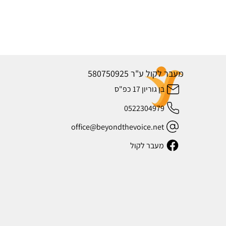
מעבר לקול ע"ר 580750925
בן גוריון 17 כפ"ס
0522304979
office@beyondthevoice.net
מעבר לקול