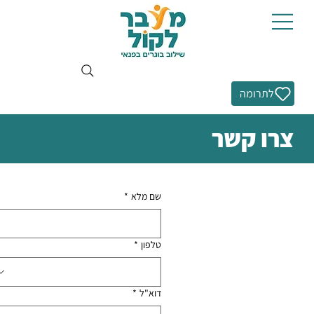
לתרומה
צרו קשר
שם מלא
*
טלפון
*
דוא"ל
*