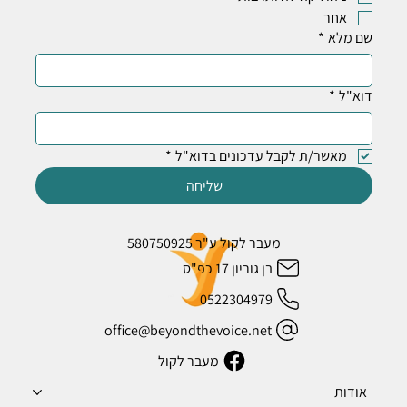
אחר
שם מלא
*
דוא"ל
*
מאשר/ת לקבל עדכונים בדוא"ל
*
שליחה
מעבר לקול ע"ר 580750925
בן גוריון 17 כפ"ס
0522304979
office@beyondthevoice.net
מעבר לקול
אודות