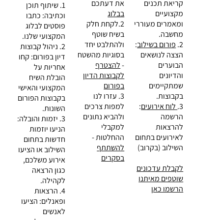
קריאת תכנים
את דעתכם
1. שיתוף תוכן
מקצועיים
בבלוג
וכתיבה: כתבו
ומאמרים מעוררי
2.לקחת חלק
פוסטים לבלוג
מחשבה.
בשיח שוטף
המקצועי שלנו.
2.
פורום בשילוב
:
ולהתלבט יחד
2. ניהול קבוצות
הצצה לנושאים
בסוגיות מהשטח
דיון בפורום: קחו
הבוערים
-
להצטרף
אחריות על
והדיונים
לקבוצות הדיון
הובלת השיח
שמתקיימים
בפורום
המקצועי והאישי
בקבוצות.
3. עזרו לנו
בקבוצות הפורום
3.
לוח אירועים
:
למפות צרכים
השונות.
הרשמה
ולהביא נתונים
3. יזמות והובלה:
להרצאות
למקבלי
הניעו יוזמות
לאירועים בתחום
ההחלטות -
חדשות בתחום
השילוב (בקרוב)
להשתתף
השילוב או הציעו
בסקרים
אירוע משלכם,
לקבלת עדכונים
כגון הרצאה
שוטפים מאיתנו
לקהילה.
הרשמו כאן
4. הרצאות
ופאנלים: הציעו
לאנשים