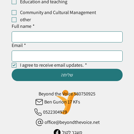
Education and teaching
Community and Cultural Management
other
Full name
*
Email
*
I agree to receive email updates.
*
שליחה
Beyond the Voice 580750925
Ben Gurion 17 KFs
0522304979
office@beyondthevoice.net
מעבר לקול