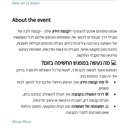
View all 11 dates
About the event
אנחנו מזמינים אתכם להצטרף ל
קבוצת הידע
 שלנו – קבוצת ליבה של 
מובילי דרך שבוחרים להפוך את המומחיות והניסיון שלהם לכלי משמעותי 
של השפעה בארבעה צירים מרכזיים: הובלת פורומים וקהילות חושבות, 
כתיבת תוכן מקצועי ואישי, העברת הרצאות וסדנאות, ושותפות בעיצוב 
מדיניות מול מקבלי החלטות.
💻 
מה נעשה במפגש החשיפה בזום?
המפגש מיועד לעשות לכם סדר, לענות על כל השאלות ולהסביר בדיוק 
איך זה עובד. במפגש נציג:
🎯 
מהי קבוצת הידע
 ואיך הניסיון הייחודי שלכם יכול להפוך לכוח 
משפיע.
🛠️ 
דרכי הפעולה בקבוצה:
 איך תוכלו להשתלב (כתיבת בלוג, 
הובלת קבוצת דיון, העברת הרצאות או עיצוב מדיניות).
🤝 
המעטפת של העמותה:
 מהו הבית המקצועי, התומך והלומד 
שאנו מעניקים לחברי הקבוצה.
Show More