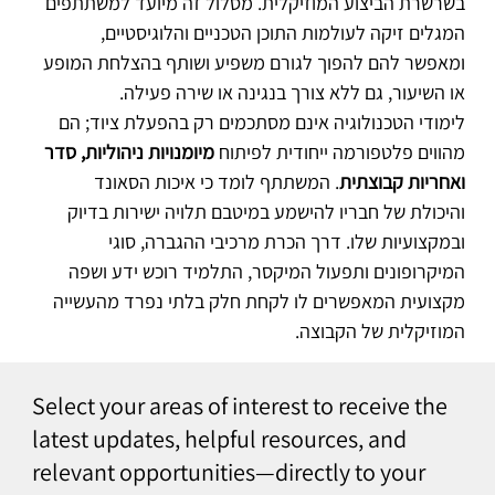
בשרשרת הביצוע המוזיקלית. מסלול זה מיועד למשתתפים 
המגלים זיקה לעולמות התוכן הטכניים והלוגיסטיים, 
ומאפשר להם להפוך לגורם משפיע ושותף בהצלחת המופע 
או השיעור, גם ללא צורך בנגינה או שירה פעילה.
לימודי הטכנולוגיה אינם מסתכמים רק בהפעלת ציוד; הם 
מהווים פלטפורמה ייחודית לפיתוח 
מיומנויות ניהוליות, סדר 
ואחריות קבוצתית
. המשתתף לומד כי איכות הסאונד 
והיכולת של חבריו להישמע במיטבם תלויה ישירות בדיוק 
ובמקצועיות שלו. דרך הכרת מרכיבי ההגברה, סוגי 
המיקרופונים ותפעול המיקסר, התלמיד רוכש ידע ושפה 
מקצועית המאפשרים לו לקחת חלק בלתי נפרד מהעשייה 
המוזיקלית של הקבוצה.
Select your areas of interest to receive the
latest updates, helpful resources, and
relevant opportunities—directly to your