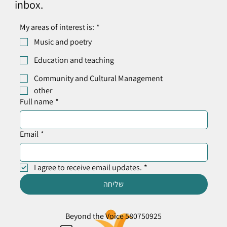
inbox.
My areas of interest is:
*
Music and poetry
Education and teaching
Community and Cultural Management
other
Full name
*
Email
*
I agree to receive email updates.
*
שליחה
Beyond the Voice 580750925