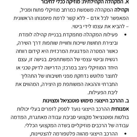
א. המקהלה הקהילתית: מוזיקה ככלי לחיבור 
וקהילה
 המקהלה משמשת כמרחב מוזיקלי פתוח ומכיל, 
המאפשר לכל אדם – ללא קשר לרמת מיומנותו הראשונית 
– להביא את עצמו לידי ביטוי.
פעילות המקהלה מתמקדת בבניית קהילה לומדת 
וביצירת תחושת שייכות וחוויית שותפות דרך השירה, 
כאשר המטרה הפדגוגית המרכזית היא קידום רווחה 
רגשית וביטוי עצמי של המשתתפים. בגישה זו, עצם 
היחד המוזיקלי ניצב במרכז; הדרישה לדיוק טכני או 
לתוצר מלוטש נדחקת מפני חשיבותו של התהליך 
החברתי וההנאה המשותפת מן היצירה, המהווים את 
ליבת הפעילות.
ב. ההרכב הייצוגי: מימוש פוטנציאל ומצוינות 
אמנותית
 ההרכב הייצוגי נועד לספק לזמרים בעלי יכולות 
בולטות ופוטנציאל מקצועי סביבת עבודה מאתגרת, המדמה 
עבודה של הרכבים מוזיקליים בשדה המקצועי הכללי.
ההרכב הייצוגי מהווה פלטפורמה להצטיינות, 