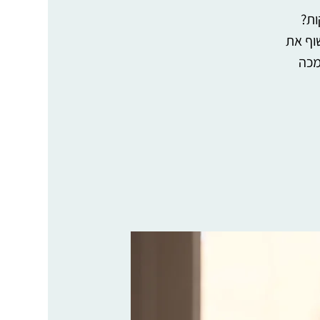
ות?
וף את
הנמכה