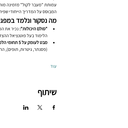
עמותת "מעבר לקול" מזמינה מורים
המבוסס על המדריך הייחודי שפית
מה נסקור ונלמד במפג
"סולם היכולות":
 נכיר את הכ
הלימוד בעל פוטנציאל ההצלח
מבט לעומק על 5 תחומי הלמידה במדריך:
(פסנתר, גיטרות, תופים), הרכ
עוד
שיתוף