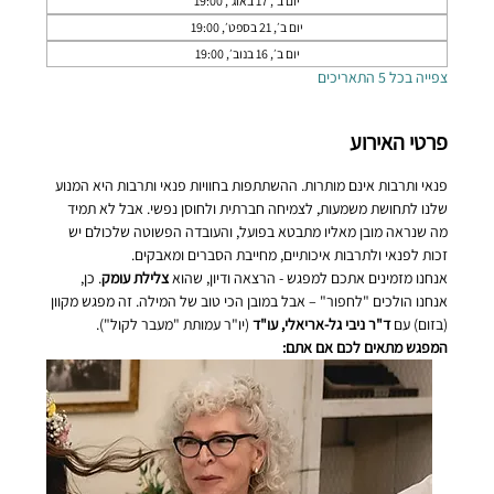
יום ב׳, 17 באוג׳, 19:00
יום ב׳, 21 בספט׳, 19:00
יום ב׳, 16 בנוב׳, 19:00
צפייה בכל 5 התאריכים
פרטי האירוע
פנאי ותרבות אינם מותרות. ההשתתפות בחוויות פנאי ותרבות היא המנוע 
שלנו לתחושת משמעות, לצמיחה חברתית ולחוסן נפשי. אבל לא תמיד 
מה שנראה מובן מאליו מתבטא בפועל, והעובדה הפשוטה שלכולם יש 
זכות לפנאי ולתרבות איכותיים, מחייבת הסברים ומאבקים. 
אנחנו מזמינים אתכם למפגש - הרצאה ודיון, שהוא 
צלילת עומק
. כן, 
אנחנו הולכים "לחפור" – אבל במובן הכי טוב של המילה. זה מפגש מקוון 
(בזום) עם 
ד"ר ניבי גל-אריאלי, עו"ד
 (יו"ר עמותת "מעבר לקול").
המפגש מתאים לכם אם אתם: