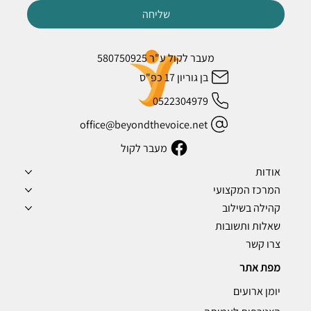
שליחה
מעבר לקול ע"ר 580750925
בן גוריון 17 כפ"ס
0522304979
office@beyondthevoice.net
מעבר לקול
אודות
המרכז המקצועי
קהילה בשילוב
שאלות ותשובות
צרו קשר
מפת אתר
יומן ארועים