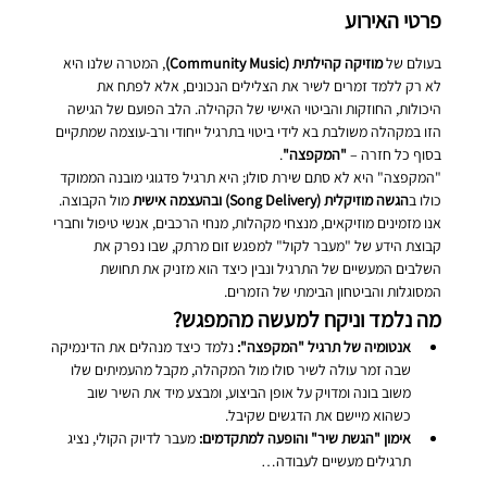
פרטי האירוע
בעולם של 
מוזיקה קהילתית (Community Music)
, המטרה שלנו היא 
לא רק ללמד זמרים לשיר את הצלילים הנכונים, אלא לפתח את 
היכולות, החוזקות והביטוי האישי של הקהילה. הלב הפועם של הגישה 
הזו במקהלה משולבת בא לידי ביטוי בתרגיל ייחודי ורב-עוצמה שמתקיים 
בסוף כל חזרה – 
"המקפצה"
.
"המקפצה" היא לא סתם שירת סולו; היא תרגיל פדגוגי מובנה הממוקד 
כולו ב
הגשה מוזיקלית (Song Delivery) ובהעצמה אישית
 מול הקבוצה.
אנו מזמינים מוזיקאים, מנצחי מקהלות, מנחי הרכבים, אנשי טיפול וחברי 
קבוצת הידע של "מעבר לקול" למפגש זום מרתק, שבו נפרק את 
השלבים המעשיים של התרגיל ונבין כיצד הוא מזניק את תחושת 
המסוגלות והביטחון הבימתי של הזמרים.
מה נלמד וניקח למעשה מהמפגש?
אנטומיה של תרגיל "המקפצה":
 נלמד כיצד מנהלים את הדינמיקה 
שבה זמר עולה לשיר סולו מול המקהלה, מקבל מהעמיתים שלו 
משוב בונה ומדויק על אופן הביצוע, ומבצע מיד את השיר שוב 
כשהוא מיישם את הדגשים שקיבל.
אימון "הגשת שיר" והופעה למתקדמים:
 מעבר לדיוק הקולי, נציג 
תרגילים מעשיים לעבודה…