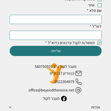
אחר
שם מלא
*
דוא"ל
*
מאשר/ת לקבל עדכונים בדוא"ל
*
שליחה
מעבר לקול ע"ר 580750925
בן גוריון 17 כפ"ס
0522304979
office@beyondthevoice.net
מעבר לקול
אודות