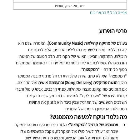
יום ג׳, 20 באוק׳, 19:00
צפייה בכל 5 התאריכים
פרטי האירוע
בעולם של 
מוזיקה קהילתית (Community Music)
, המטרה שלנו היא 
לא רק ללמד זמרים לשיר את הצלילים הנכונים, אלא לפתח את 
היכולות, החוזקות והביטוי האישי של הקהילה. הלב הפועם של הגישה 
הזו במקהלה משולבת בא לידי ביטוי בתרגיל ייחודי ורב-עוצמה שמתקיים 
בסוף כל חזרה – 
"המקפצה"
.
"המקפצה" היא לא סתם שירת סולו; היא תרגיל פדגוגי מובנה הממוקד 
כולו ב
הגשה מוזיקלית (Song Delivery) ובהעצמה אישית
 מול הקבוצה.
אנו מזמינים מוזיקאים, מנצחי מקהלות, מנחי הרכבים, אנשי טיפול וחברי 
קבוצת הידע של "מעבר לקול" למפגש זום מרתק, שבו נפרק את 
השלבים המעשיים של התרגיל ונבין כיצד הוא מזניק את תחושת 
המסוגלות והביטחון הבימתי של הזמרים.
מה נלמד וניקח למעשה מהמפגש?
אנטומיה של תרגיל "המקפצה":
 נלמד כיצד מנהלים את הדינמיקה 
שבה זמר עולה לשיר סולו מול המקהלה, מקבל מהעמיתים שלו 
משוב בונה ומדויק על אופן הביצוע, ומבצע מיד את השיר שוב 