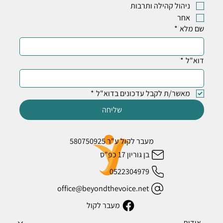
ניהול קהילה ותרבות
אחר
שם מלא
*
דוא"ל
*
מאשר/ת לקבל עדכונים בדוא"ל
*
שליחה
מעבר לקול ע"ר 580750925
בן גוריון 17 כפ"ס
0522304979
office@beyondthevoice.net
מעבר לקול
אודות