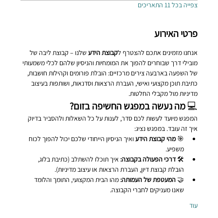
צפייה בכל 11 התאריכים
פרטי האירוע
אנחנו מזמינים אתכם להצטרף ל
קבוצת הידע
 שלנו – קבוצת ליבה של 
מובילי דרך שבוחרים להפוך את המומחיות והניסיון שלהם לכלי משמעותי 
של השפעה בארבעה צירים מרכזיים: הובלת פורומים וקהילות חושבות, 
כתיבת תוכן מקצועי ואישי, העברת הרצאות וסדנאות, ושותפות בעיצוב 
מדיניות מול מקבלי החלטות.
💻 
מה נעשה במפגש החשיפה בזום?
המפגש מיועד לעשות לכם סדר, לענות על כל השאלות ולהסביר בדיוק 
איך זה עובד. במפגש נציג:
🎯 
מהי קבוצת הידע
 ואיך הניסיון הייחודי שלכם יכול להפוך לכוח 
משפיע.
🛠️ 
דרכי הפעולה בקבוצה:
 איך תוכלו להשתלב (כתיבת בלוג, 
הובלת קבוצת דיון, העברת הרצאות או עיצוב מדיניות).
🤝 
המעטפת של העמותה:
 מהו הבית המקצועי, התומך והלומד 
שאנו מעניקים לחברי הקבוצה.
עוד