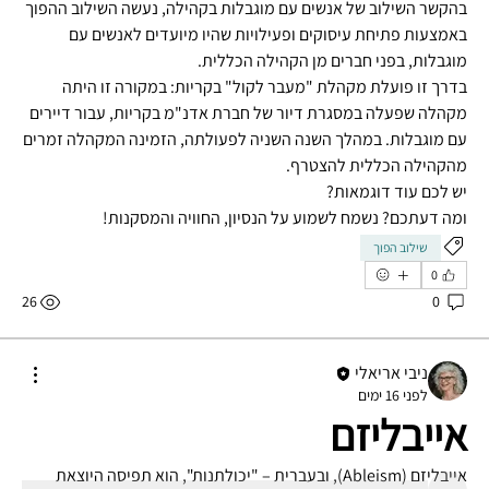
בהקשר השילוב של אנשים עם מוגבלות בקהילה, נעשה השילוב ההפוך 
באמצעות פתיחת עיסוקים ופעילויות שהיו מיועדים לאנשים עם 
מוגבלות, בפני חברים מן הקהילה הכללית.
בדרך זו פועלת מקהלת "מעבר לקול" בקריות: במקורה זו היתה 
מקהלה שפעלה במסגרת דיור של חברת אדנ"מ בקריות, עבור דיירים 
עם מוגבלות. במהלך השנה השניה לפעולתה, הזמינה המקהלה זמרים 
מהקהילה הכללית להצטרף.
יש לכם עוד דוגמאות? 
ומה דעתכם? נשמח לשמוע על הנסיון, החוויה והמסקנות!
שילוב הפוך
0
26
0
מי אנחנו
"שילוב" הוא מושג רחב ומרתק, הנתון לפרשנויות, גישות ותפיסות ע
...
ניבי אריאלי
למידע נוסף
לפני 16 ימים
אייבליזם
חברים
אייבליזם (Ableism), ובעברית – "יכולתנות", הוא תפיסה היוצאת 