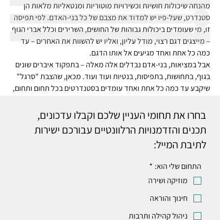
מהנחה שיכולות חושיות וכשירוּיות מוטוריות ומנטאליות מלאות הן 
סטנדרט, שעל-פיו יש למדוד את מצבם של כל בני-האדם. לפי תפיסה 
זו, מי שעומדים ביכולות גבוהות של החושים, השרירים וכלל אברי הגוף 
– מייצגים דגם רצוי, מודל עליון, ואליו יש להשוות את האחרים – עד 
לצפייה בכל החברים (3)
כמה כל אחת ואחד מגיעים אל אותו הדגם.
אבל במציאות, בני-אדם נבדלים אלה מאלה – בתפקוד איברים שונים 
בגוף, בתחושות, בתפיסות, בנטיות ועוד ועוד. מכאן, שהצבת "סרגל" 
שיקבע עד כמה כל אחת ואחד עומדים בסטנדרטים בכל תחום ותחום, 
היא משימה בלתי אפשרית. 
נראה שתפיסת האייבליזם נטועה עמוק בתודעה שלנו כחברה. 
בחרו את תחומי העניין שלכם וקבלו עדכונים,
מכירים? מוזמנים לשתף כאן - איפה נתקלתם? נשמח לקרוא ולהגיב!
תכנים והזדמנויות הרלוונטיים עבורכם ישירות
איך אפשר להחליף? אילו פעולות אפשר לנקוט כדי להציג עמדה 
לתיבת המייל:
לא-מתנשאת כלפי מוגבלות? 
התחום שלי הוא:
*
פרטים נוספים
מוזיקה ושירה
אייבליזם - יכולתנות
חינוך והוראה
0
14
0
ניהול קהילה ותרבות