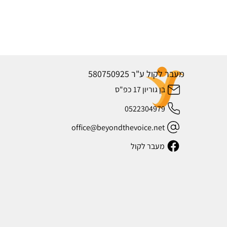
מעבר לקול ע"ר 580750925
בן גוריון 17 כפ"ס
0522304979
office@beyondthevoice.net
מעבר לקול