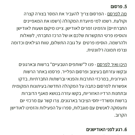
5. פרסום
מה לפרסם
 - הפרסום צריך להעביר את המסר בצורה קצרה 
וקולעת. רשמו למי מיועדת המקהלה (רשמו את המאפיינים 
החברתיים) והזמינו זמרים לאודישן. ציינו מיקום ושעות לאודישן 
והוסיפו פרטי התקשרות שלכם או של הרכז החברתי, לשאלות 
ולהרשמה. הוסיפו פרטים  על גובה התשלום, טווח הגילאים וכדומה 
וצרפו תמונה רלוונטית.
היכן ואיך לפרסם
 - פנו ל"שותפים הטבעיים" ברשות ובארגונים 
ובקשו עזרתם בעיצוב ופרסום הפלייר. פרסמו באתר הרשות 
העירונית, במרכזי התרבות והפנאי וברשתות החברתיות. בדקו 
אפשרות לפרסום כתבה על המקהלה החדשה בעיתונות המקומית 
ובתחנות הרדיו האזוריות, בקשו עזרה בנושא מאגף הדוברות 
ברשות ומשרדי יחסי הציבור בארגונים. צרו קשר עם מרכזי יום 
ותעסוקה לאנשים עם מוגבלות, ספרו על הפעילות והזמינו לאודישן 
הקרוב.
6. רגע לפני האודישנים