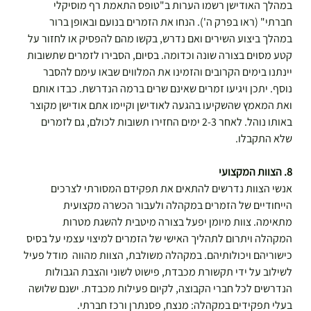
במהלך האודישן רשמו הערות ב"טופס התאמת רף מוסיקלי 
חברתי" (ראו בפרק ה'). הנחו את הזמרים בנועם ובאופן ברור 
במהלך ביצוע השירים ואם נדרש, בקשו מהם להפסיק או לחזור על 
קטע מסוים בצורה שונה וכדומה. בסיום, הסבירו לזמרים שתשובות 
יינתנו בימים הקרובים והזמינו את המלווים שבאו עימם להסבר 
נוסף. יתכן ויגיעו זמרים שאינם שרים ברמה הנדרשת. כבדו אותם 
ואת המאמץ שהשקיעו בהגעה לאודישן וקיימו אתם אודישן מקוצר 
באותו נוהל. לאחר 2-3 ימים החזירו תשובות לכולם, גם לזמרים 
שלא התקבלו.
8. הצוות המקצועי
אנשי הצוות נדרשים להתאים את תפקידם המסורתי לצרכים 
הייחודיים של הזמרים במקהלה ולעבור הכשרה מקצועית 
מתאימה. צוות מיומן יפעל בצורה מיטבית להשגת מטרות 
המקהלה ויתרום לתהליך האישי של הזמרים למיצוי עצמי על בסיס 
כישוריהם ויכולותיהם. במקהלה משולבת, הצוות מהווה  מודל פעיל 
לשילוב על ידי תקשורת מכבדת, פישוט לשוני והצבת הגבולות 
הנדרשים לכל חברי הקבוצה, לקיום פעילות מכבדת. ישנם שלושה 
בעלי תפקידים במקהלה: מנצח, פסנתרן ורכז חברתי.