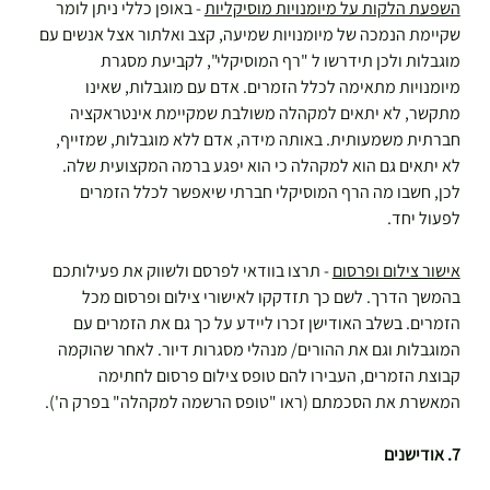
השפעת הלקות על מיומנויות מוסיקליות
 - באופן כללי ניתן לומר 
שקיימת הנמכה של מיומנויות שמיעה, קצב ואלתור אצל אנשים עם 
מוגבלות ולכן תידרשו ל "רף המוסיקלי", לקביעת מסגרת 
מיומנויות מתאימה לכלל הזמרים. אדם עם מוגבלות, שאינו 
מתקשר, לא יתאים למקהלה משולבת שמקיימת אינטראקציה 
חברתית משמעותית. באותה מידה, אדם ללא מוגבלות, שמזייף, 
לא יתאים גם הוא למקהלה כי הוא יפגע ברמה המקצועית שלה. 
לכן, חשבו מה הרף המוסיקלי חברתי שיאפשר לכלל הזמרים 
לפעול יחד.   
אישור צילום ופרסום
 - תרצו בוודאי לפרסם ולשווק את פעילותכם 
בהמשך הדרך. לשם כך תזדקקו לאישורי צילום ופרסום מכל 
הזמרים. בשלב האודישן זכרו ליידע על כך גם את הזמרים עם 
המוגבלות וגם את ההורים/ מנהלי מסגרות דיור. לאחר שהוקמה 
קבוצת הזמרים, העבירו להם טופס צילום פרסום לחתימה 
המאשרת את הסכמתם (ראו "טופס הרשמה למקהלה" בפרק ה').
7. אודישנים