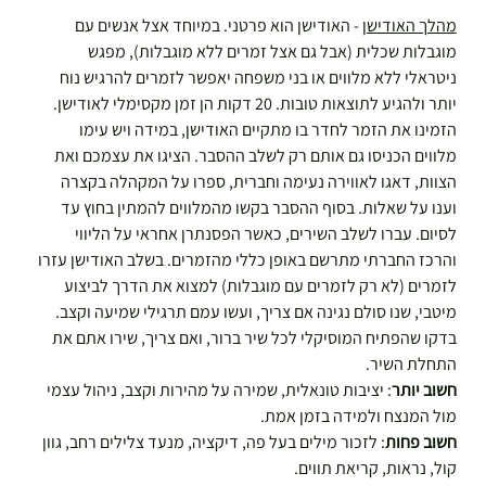
מהלך האודישן
 - האודישן הוא פרטני. במיוחד אצל אנשים עם 
מוגבלות שכלית (אבל גם אצל זמרים ללא מוגבלות), מפגש 
ניטראלי ללא מלווים או בני משפחה יאפשר לזמרים להרגיש נוח 
יותר ולהגיע לתוצאות טובות. 20 דקות הן זמן מקסימלי לאודישן. 
הזמינו את הזמר לחדר בו מתקיים האודישן, במידה ויש עימו 
מלווים הכניסו גם אותם רק לשלב ההסבר. הציגו את עצמכם ואת 
הצוות, דאגו לאווירה נעימה וחברית, ספרו על המקהלה בקצרה 
וענו על שאלות. בסוף ההסבר בקשו מהמלווים להמתין בחוץ עד 
לסיום. עברו לשלב השירים, כאשר הפסנתרן אחראי על הליווי 
והרכז החברתי מתרשם באופן כללי מהזמרים. בשלב האודישן עזרו 
לזמרים (לא רק לזמרים עם מוגבלות) למצוא את הדרך לביצוע 
מיטבי, שנו סולם נגינה אם צריך, ועשו עמם תרגילי שמיעה וקצב. 
בדקו שהפתיח המוסיקלי לכל שיר ברור, ואם צריך, שירו אתם את 
התחלת השיר.
חשוב יותר
: יציבות טונאלית, שמירה על מהירות וקצב, ניהול עצמי 
מול המנצח ולמידה בזמן אמת.
חשוב פחות
: לזכור מילים בעל פה, דיקציה, מנעד צלילים רחב, גוון 
קול, נראות, קריאת תווים.