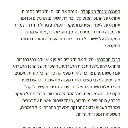
המנצח ומנהל המקהלה
 - מנחה את הצוות והזמרים בחזרות, 
אחראי על התוכן המוסיקלי, בחירת השירים, תרגילים וכדומה. 
אחראי על לימוד השירים ותפקידי הקולות, ניהול החזרה, שמירה 
על מבנה החזרה ומסגרת הזמן. נוסף על כך, אחראי מנהל 
המקהלה על יישום כל מרכיבי תכנית העבודה והובלת הצוות 
המקצועי.
הרכז החברתי
 - מלווה את הזמרים באופן אישי וקבוצתי בחזרות 
ואחראי להפעלת התכנית החברתית. ההיכרות של הרכז החברתי 
עם המשתתפים צריכה להיות מעמיקה כדי שיוכל לזהות סימנים 
מקדימים למצבי משבר ולתת מענה מתאים. הרכז אינו צופה 
מהצד אלא משתתף פעיל יחד עם הזמרים, מקשיב ל"קול" 
הקבוצתי ומשמיע אותו מול המקהלה והצוות. הרכז מנהל מעקב 
חברתי, כותב סיכומי חזרות, מנהל שיחות אישיות עם זמרים 
במהלך השבוע ודואג להחזקת המערך החברתי מול הזמרים, 
המשפחות ומסגרות הדיור.
פסנתרן המקהלה
 - מלווה בנגינה בחזרות, הקלטות והופעות. 