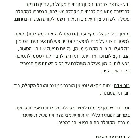
ידע
 - גם אם צברתם ניסיון בהנחיית מקהלות, עדיין תזדקקו 
להכשרה מתאימה להנחיית מקהלה משולבת. הצטרפו למקהלה 
פעילה ולמדו כיצד היא עובדת או הירשמו לקורס הכשרה בתחום.
מימון
 - כל מקהלה מקצועית (גם מקהלה שאינה משולבת) זקוקה 
למימון חיצוני על מנת לאפשר לזמרים פעילות איכותית. המימון 
כולל עלויות צוות מקצועי מיומן, עלויות תפעול שונות - הסעות, 
הגברה, צילום וכדומה. יתכן ותידרשו לחבור לגוף מממן לתמיכה 
בפעילות, מימון פעילות משולבת על בסיס השתתפות הזמרים 
בלבד אינו ישים.
כוח אדם
 - צוות מקצועי ומיומן מורכב ממנצח ומנהל מקהלה, רכז 
חברתי ופסנתרן.
זמן
 - נדרש זמן על מנת למצב מקהלה משולבת כפעילות קבועה 
במרחב הפנאי הכללי, היות והיא מציעה חווית פעילות שאינה 
מוכרת ומקובלת פחות בפנאי הנורמטיבי.
2. הכירו את השטח