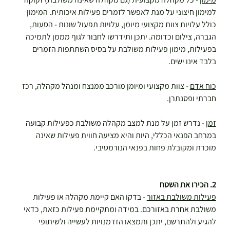
למימון חיצוני על מנת לאפשר לזמרים פעילות איכותית. המימון 
כולל עלויות צוות מקצועי מיומן, עלויות תפעול שונות - הסעות, 
הגברה, צילום וכדומה. יתכן ותידרשו לחבור לגוף מממן לתמיכה 
בפעילות, מימון פעילות משולבת על בסיס השתתפות הזמרים 
בלבד אינו ישים.
כוח אדם
 - צוות מקצועי ומיומן מורכב ממנצח ומנהל מקהלה, רכז 
חברתי ופסנתרן.
זמן
 - נדרש זמן על מנת למצב מקהלה משולבת כפעילות קבועה 
במרחב הפנאי הכללי, היות והיא מציעה חווית פעילות שאינה 
מוכרת ומקובלת פחות בפנאי הנורמטיבי.
2. הכירו את השטח
פעילות משולבת באזור
 - בדקו האם קיימת מקהלה או פעילות 
משולבת אחרת באזורכם. במידה ומתקיימת פעילות כזאת, כדאי 
להגיע ולהתרשם, יתכן ותמצאו הזדמנויות לעשייה ולשיתופי 