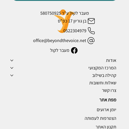
מעבר לקול ע"ר 580750925
בן גוריון 17 כפ"ס
0522304979
office@beyondthevoice.net
מעבר לקול
אודות
המרכז המקצועי
קהילה בשילוב
שאלות ותשובות
צרו קשר
מפת אתר
יומן ארועים
הצטרפות לעמותה
תקנון האתר