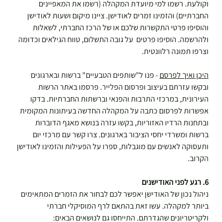
וקולעת. רשמו למי מיועדת המקהלה (רשמו את המאפיינים 
החברתיים) והזמינו זמרים לאודישן. ציינו מיקום ושעות לאודישן 
והוסיפו פרטי התקשרות שלכם או של הרכז החברתי, לשאלות 
ולהרשמה. הוסיפו פרטים  על גובה התשלום, טווח הגילאים וכדומה 
וצרפו תמונה רלוונטית.
היכן ואיך לפרסם
 - פנו ל"שותפים הטבעיים" ברשות ובארגונים 
ובקשו עזרתם בעיצוב ופרסום הפלייר. פרסמו באתר הרשות 
העירונית, במרכזי התרבות והפנאי וברשתות החברתיות. בדקו 
אפשרות לפרסום כתבה על המקהלה החדשה בעיתונות המקומית 
ובתחנות הרדיו האזוריות, בקשו עזרה בנושא מאגף הדוברות 
ברשות ומשרדי יחסי הציבור בארגונים. צרו קשר עם מרכזי יום 
ותעסוקה לאנשים עם מוגבלות, ספרו על הפעילות והזמינו לאודישן 
הקרוב.
6. רגע לפני האודישנים
ניהול נכון של האודישן יאפשר לכם לבחור את הזמרים המתאימים 
ביותר למקהלה. עשו זאת בהתאם לרף המוסיקלי חברתי 
ולקריטריונים שהגדרתם. התייחסו גם לנושאים הבאים: