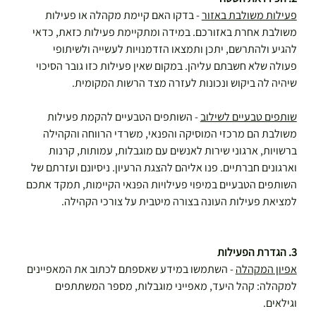
פעילות משולבת באזור
 - בדקו האם קיימת מקהלה או פעילות 
משולבת אחרת באזורכם. במידה ומתקיימת פעילות כזאת, כדאי 
להגיע ולהתרשם, יתכן ותמצאו הזדמנויות לעשייה ולשיתופי 
פעולה שלא חשבתם עליהן. במקום שאין פעילות כזו גובר הסיכוי 
שיהיה לה ביקוש ונכונות לעזרה מצד הרשות המקומית. 
שותפים טבעיים לשילוב
 - השותפים הטבעיים להקמת פעילות 
משולבת הם מרכזי המוסיקה והפנאי, משרדי הרווחה והקהילה 
ברשויות, ארגוני שירות לאנשים עם מוגבלות, עמותות, קרנות 
וארגונים חברתיים. פנו אליהם להצגת הרעיון. ניסיונם ועזרתם של 
השותפים הטבעיים במיפוי פעילויות הפנאי הקיימות, תמקד אתכם 
למציאת פעילות העונה בצורה מיטבית על צורכי הקהילה.
3. הגדרת הפעילות
אפיון המקהלה
 - השתמשו במידע שאספתם לכתוב את המאפיינים 
למקהלה: קהל היעד, מאפייני מוגבלות, מספר המשתתפים 
וגילאים.