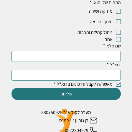
התחום שלי הוא:
*
מוזיקה ושירה
חינוך והוראה
ניהול קהילה ותרבות
אחר
שם מלא
*
דוא"ל
*
מאשר/ת לקבל עדכונים בדוא"ל
*
שליחה
מעבר לקול ע"ר 580750925
בן גוריון 17 כפ"ס
0522304979