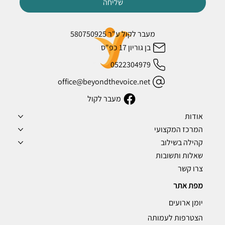
שליחה
מעבר לקול ע"ר 580750925
בן גוריון 17 כפ"ס
0522304979
office@beyondthevoice.net
מעבר לקול
אודות
המרכז המקצועי
קהילה בשילוב
שאלות ותשובות
צרו קשר
מפת אתר
יומן ארועים
הצטרפות לעמותה