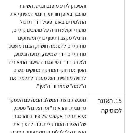
והפיכתן לידע מופנם ונגיש. השיעור 
מועבר באופן חווייתי ודינמי המשתף את 
התלמידים באופן פעיל דרך תרגול 
מוטורי וקולי: חזרה על מוטיבים קוליים, 
תרגילי מקצב (תיפוף גוף) ומשחקים 
מוזיקליים להפנמה חושית, הבנת מושגים 
מוזיקליים דרך שמיעה, תנועה וביצוע, 
ולא רק דרך דפי עבודה שיעור התיאוריה 
הופך את חוקי המוזיקה מחוקים יבשים 
לחוויה מוחשית. הוא מעניק לתלמיד את 
ה"למה" שמאחורי ה"איך".
15. האזנה 
מפגש קבוצתי המשלב הנאה עם העמקה 
פדגוגית. זהו אינו "זמן האזנה" פסיבי, 
למוסיקה
אלא תהליך אקטיבי של פירוק והרכבה 
של היצירה המוזיקלית. כדי להפוך את 
ההאזנה לכלי לימודי משמעותי, המורה 