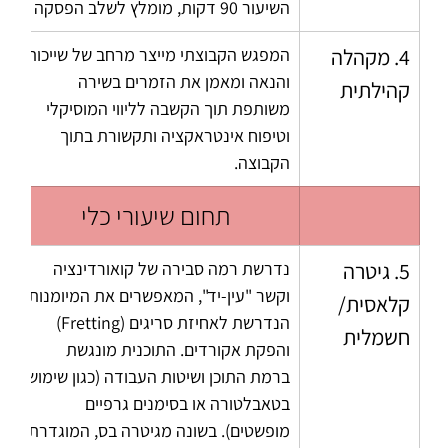
השיעור 90 דקות, מומלץ לשלב הפסקה
4. מקהלה 
המפגש הקבוצתי מייצר מרחב של שייכות 
והנאה ומאמן את הזמרים בשירה 
קהילתית
משותפת תוך הקשבה לליווי המוסיקלי 
וטיפוח אינטראקציה ותקשורת בתוך 
הקבוצה.
תחום שיעורי כלי
5. גיטרה 
נדרשת רמה סבירה של קואורדינציה 
וקשר "עין-יד", המאפשרים את המיומנות 
קלאסית/ 
הנדרשת לאחיזת סריגים (Fretting) 
חשמלית
והפקת אקורדים. התוכנית מונגשת 
ברמת התוכן ושיטות העבודה (כגון שימוש 
בטאבלטורה או בסימנים גרפיים 
מופשטים). בשונה מגיטרה בס, המוגדרת 